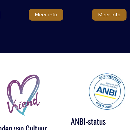
Meer info
Meer info
ANBI-status
nden van Cultuur