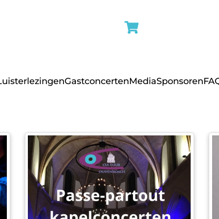
Luisterlezingen
Gastconcerten
Media
Sponsoren
FA