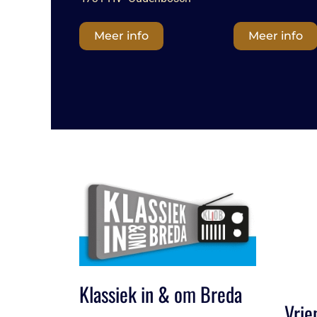
Meer info
Meer info
Klassiek in & om Breda
Vrie