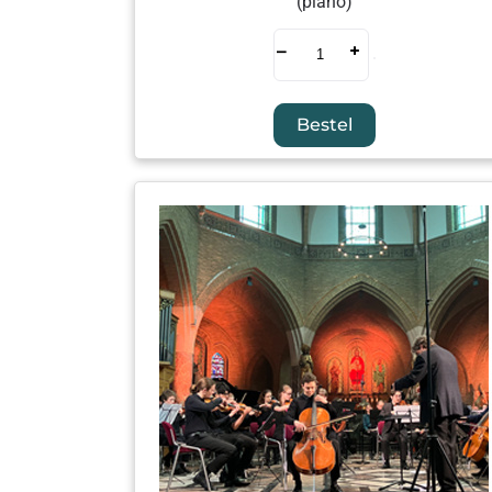
(piano)
–
+
Bestel