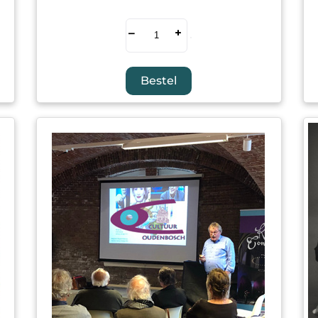
–
+
Bestel