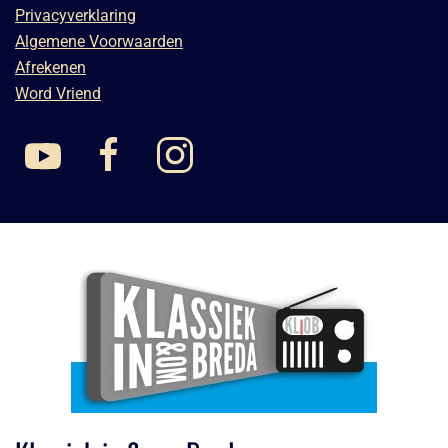
Privacyverklaring
Algemene Voorwaarden
Afrekenen
Word Vriend