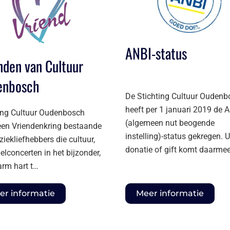
ANBI-status
nden van Cultuur
enbosch
De Stichting Cultuur Oudenb
heeft per 1 januari 2019 de 
ing Cultuur Oudenbosch
(algemeen nut beogende
een Vriendenkring bestaande
instelling)-status gekregen. 
ziekliefhebbers die cultuur,
donatie of gift komt daarme
elconcerten in het bijzonder,
rm hart t…
er informatie
Meer informatie