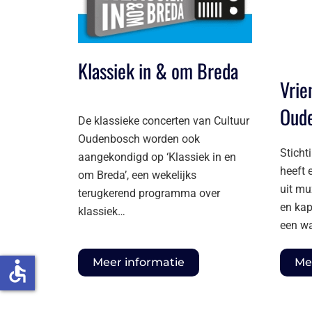
Klassiek in & om Breda
Vrie
Oud
De klassieke concerten van Cultuur
Oudenbosch worden ook
Sticht
aangekondigd op ‘Klassiek in en
heeft 
om Breda’, een wekelijks
uit mu
terugkerend programma over
en kap
klassiek…
een wa
Meer informatie
Me
accessible