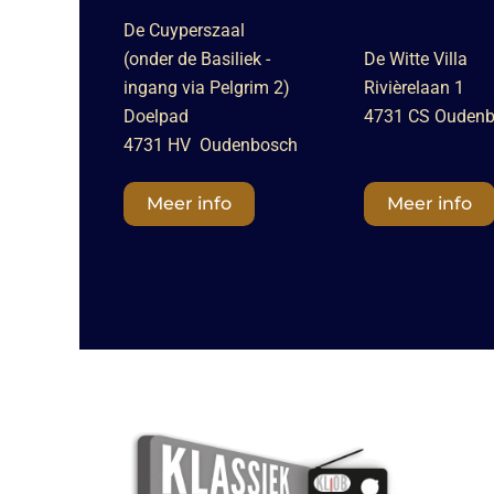
De Cuyperszaal
(onder de Basiliek -
De Witte Villa
ingang via Pelgrim 2)
Rivièrelaan 1
Doelpad
4731 CS Ouden
4731 HV Oudenbosch
Meer info
Meer info