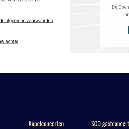
De OpenS
om
de algemene voorwaarden
iew achter
Kapelconcerten
SCO gastconcer