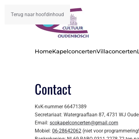
Terug naar hoofdinhoud
Home
Kapelconcerten
Villaconcerten
Contact
KvK-nummer 66471389
Secretariaat: Watergraaflaan 87, 4731 WJ Oud
Email:
scokapelconcerten@gmail.com
Mobiel:
06-28642062
(niet voor programmering!
Bankrekening: NL69 RABO 0311 2278 72 ten 