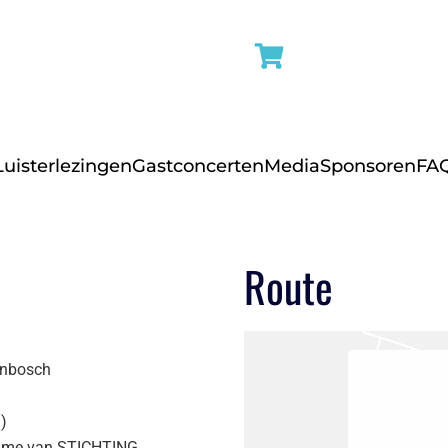
Luisterlezingen
Gastconcerten
Media
Sponsoren
FA
Route
enbosch
)
name van STICHTING