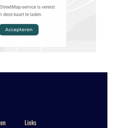
treetMap-service is vereist
 deze kaart te laden.
Accepteren
ten
Links