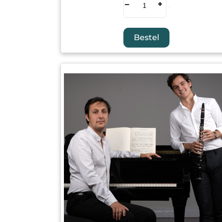
–
+
Bestel