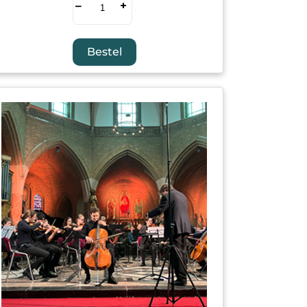
–
+
Bestel