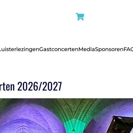
Luisterlezingen
Gastconcerten
Media
Sponsoren
FA
erten 2026/2027