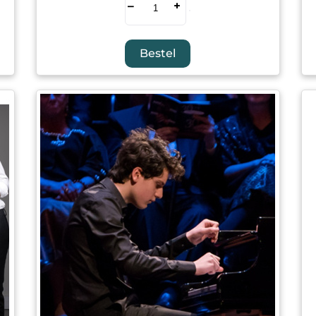
–
+
Bestel