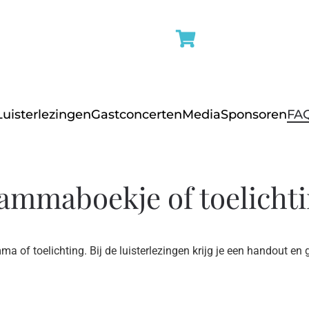
Luisterlezingen
Gastconcerten
Media
Sponsoren
FA
rammaboekje of toelicht
a of toelichting. Bij de luisterlezingen krijg je een handout en